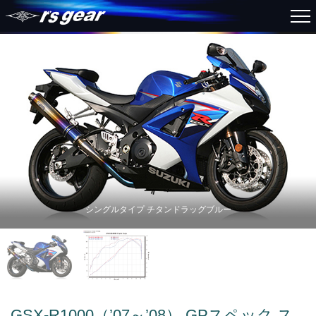
シングルタイプ チタンドラッグブルー
GSX-R1000（’07～’08） GPスペック ス