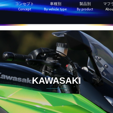
コンセプト
車種別
製品別
マフ
Concept
By vehicle type
By product
About
KAWASAKI