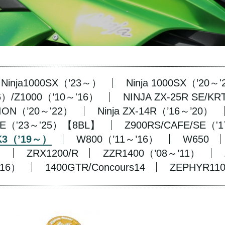
Ninja1000SX（’23～）
Ninja 1000SX（’20～
16）/Z1000（’10～'16）
NINJA ZX-25R SE/KRT
ITION（’20～'22）
Ninja ZX-14R（’16～’20）
SE（'23～'25）【8BL】
Z900RS/CAFE/SE（'
 K3（’19～）
W800（’11～’16）
W650
）
ZRX1200/R
ZZR1400（’08～’11）
’16）
1400GTR/Concours14
ZEPHYR110