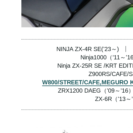
NINJA ZX-4R SE('23～)
Ninja1000（’11～'
Ninja ZX-25R SE /KRT ED
Z900RS/CAFE/
W800/STREET/CAFE,MEGURO
ZRX1200 DAEG（'09～’16
ZX-6R（'13～