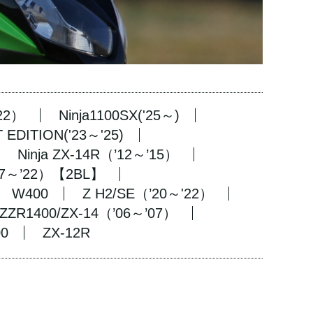
'22）
Ninja1100SX('25～)
 EDITION('23～'25)
Ninja ZX-14R（’12～’15）
17～’22）【2BL】
W400
Z H2/SE（’20～'22）
ZZR1400/ZX-14（’06～’07）
0
ZX-12R