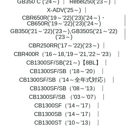
GB350 C ('24～)
Rebel250('23～)
X-ADV('25～)
CBR650R('19～’22)('23)('24～)・
CB650R('19～’22)('23)('24～)
GB350(’21～'22)('23～),GB350S(’21～'22)
('23～)
CBR250RR('17～’22)('23～)
CBR400R（’16～18,'19～'21,'22～'23）
CB1300SF/SB('21～)【8BL】
CB1300SF/SB（’18～’20）
CB1300SF/SB（’14～全年式対応）
CB1300SF/SB（’08～’13）
CB1300SF/SB （’03～’07）
CB1300SF（’14～’17）
CB1300SB（’14～’17）
CB1300ST（’10～’13）