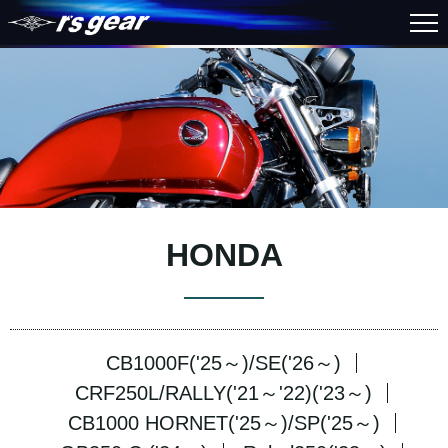
HONDA
CB1000F('25～)/SE('26～)
CRF250L/RALLY('21～'22)('23～)
CB1000 HORNET('25～)/SP('25～)