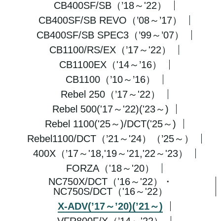
CB400SF/SB（’18～'22）
CB400SF/SB REVO（’08～’17）
CB400SF/SB SPEC3（’99～’07）
CB1100/RS/EX（’17～'22）
CB1100EX（'14～’16）
CB1100（’10～’16）
Rebel 250（’17～'22）
Rebel 500('17～'22)('23～)
Rebel 1100('25～)/DCT('25～)
Rebel1100/DCT（’21～'24）（’25～）
400X（’17～'18,'19～'21,'22～'23）
FORZA（'18～'20）
NC750X/DCT（'16～'22）・
NC750S/DCT（'16～'22）
X-ADV(’17～’20)(’21～)