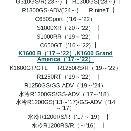
G310GS/R('23～)
R1300GS('23～)
R1300GS-ADV('24～)
R nineT
C650Sport（’16～'22）
S1000XR（’20～'22）
S1000RR（'19～'22）
C650GT（'16～'22)
K1600 B（’17～'22）,K1600 Grand
America（’17～'22）
K1600GT/GTL
R1250RS/R（’19～'22）
R1250RT（'19～'22）
R1250GS/GS-ADV（'19～'24）
水冷R1200GS/GS-ADV（’17～’18）
水冷R1200GS('13～'17)/GS-ADV（’14
～'17）
水冷R1200RS/R（'17～'19）
水冷R1200RS/R（～'16）