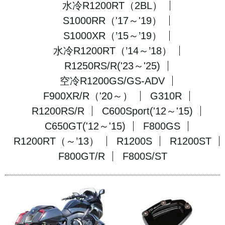
水冷R1200RT（2BL）
S1000RR（'17～'19）
S1000XR（’15～’19）
水冷R1200RT（’14～’18）
R1250RS/R('23～'25)
空冷R1200GS/GS-ADV
F900XR/R（'20～）
G310R
R1200RS/R
C600Sport('12～'15)
C650GT('12～'15)
F800GS
R1200RT（～’13）
R1200S
R1200ST
F800GT/R
F800S/ST