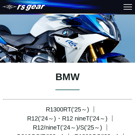
BMW
R1300RT('25～)
R12('24～)・R12 nineT('24～)
R12/nineT('24～)/S('25～)